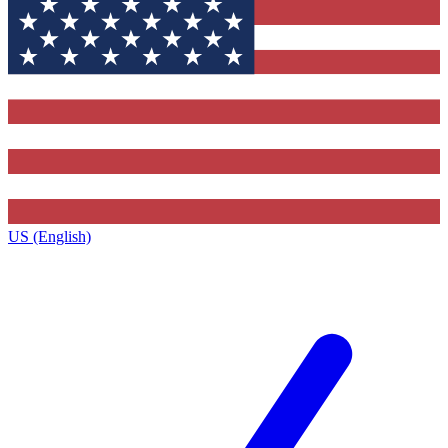
US (English)