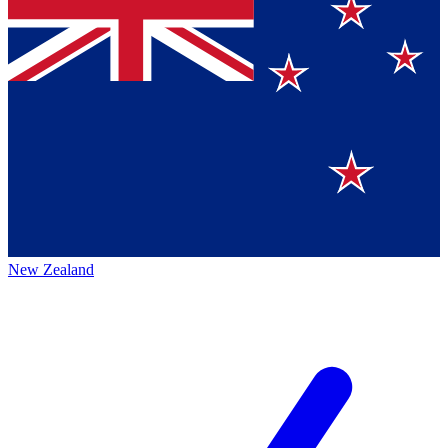
New Zealand