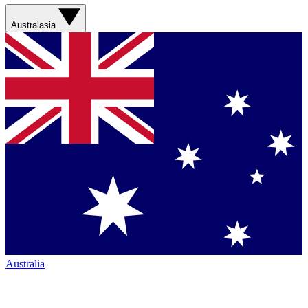
Australasia
Australia