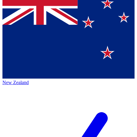
New Zealand