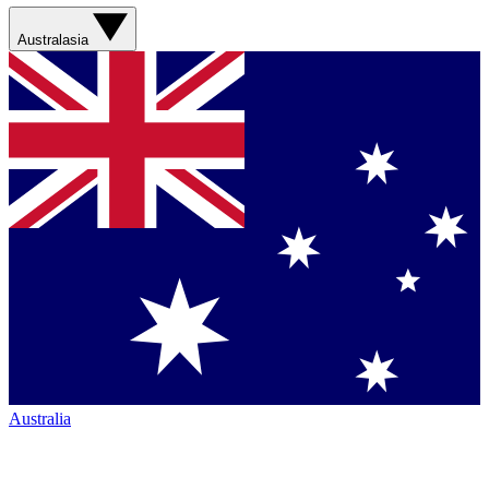
Australasia
Australia