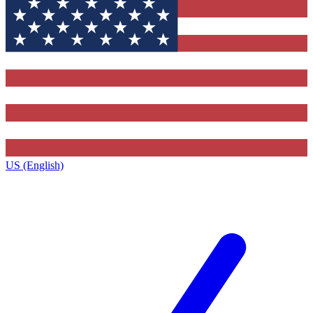
US (English)