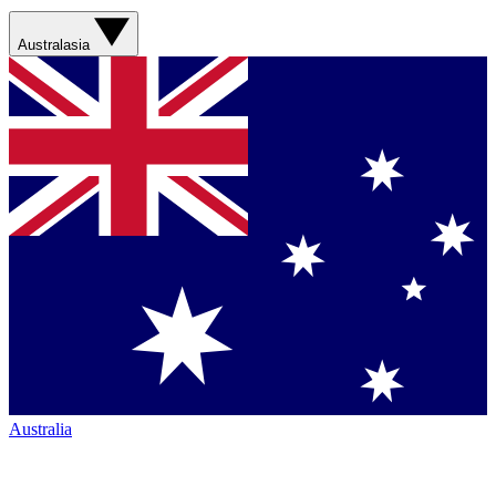
Australasia
Australia