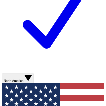
North America