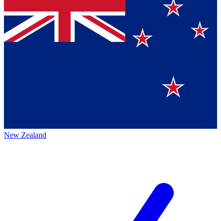
New Zealand