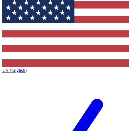
US (English)