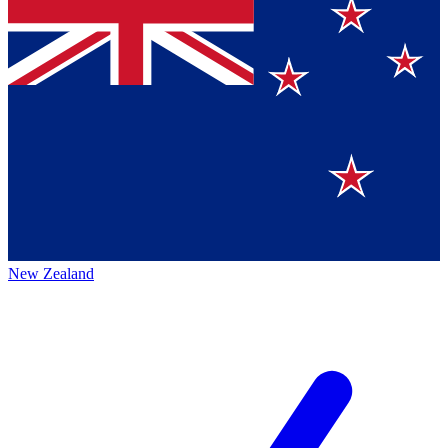
New Zealand