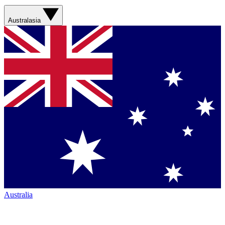
Australasia
Australia