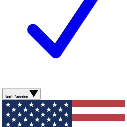
North America