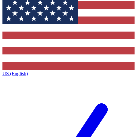
US (English)