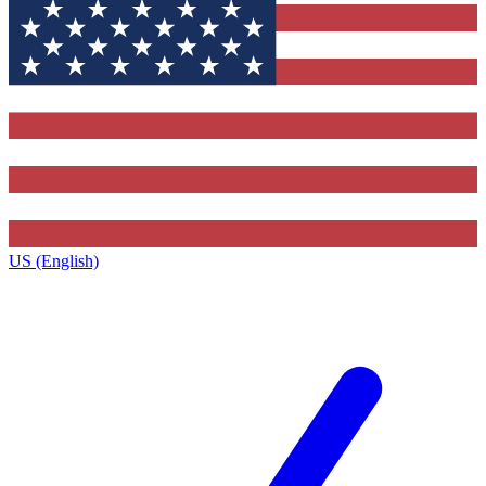
US (English)