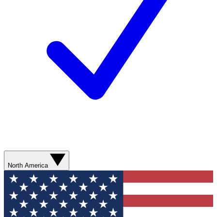
North America