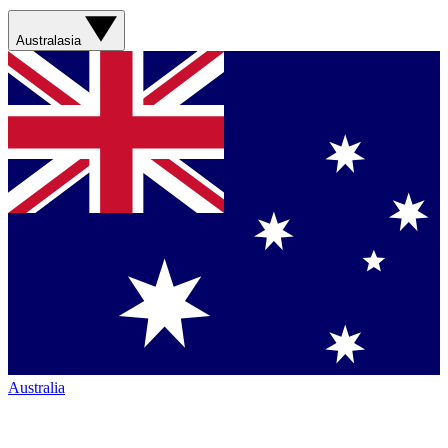
Australasia
Australia