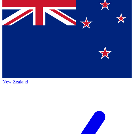
New Zealand