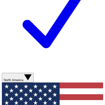
North America