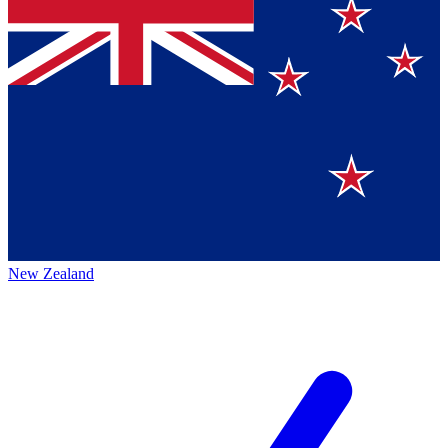
New Zealand