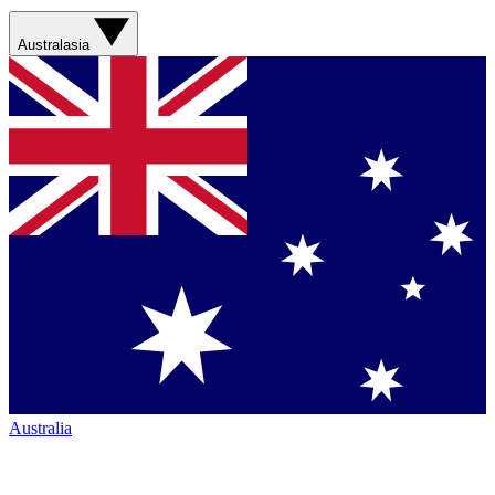
Australasia
Australia