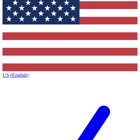
US (English)