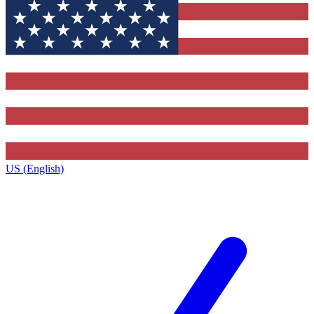
US (English)