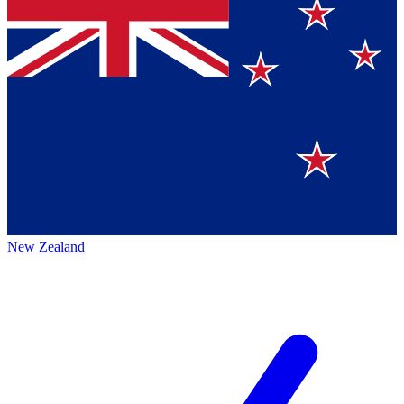
New Zealand