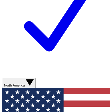
North America