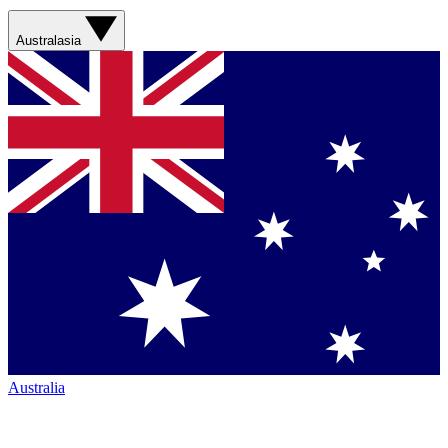
Australasia
Australia