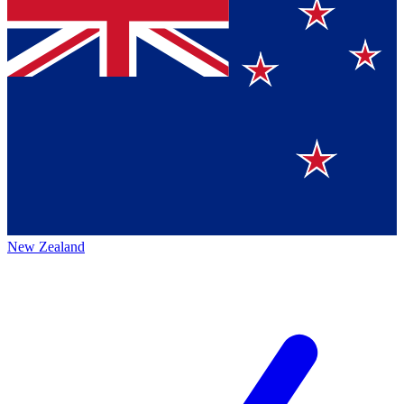
New Zealand