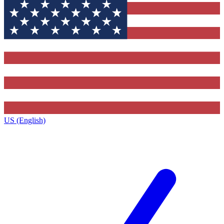
US (English)