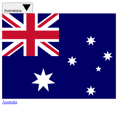
Australasia
Australia