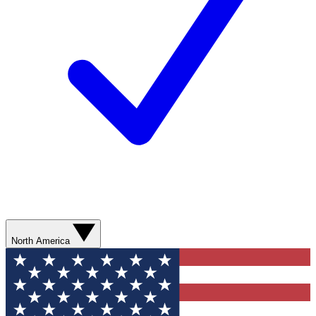
North America