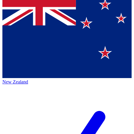
New Zealand