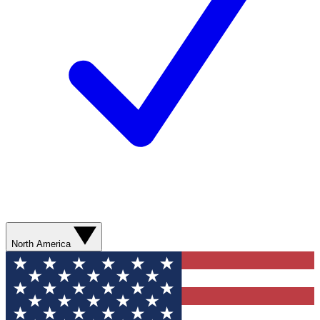
North America