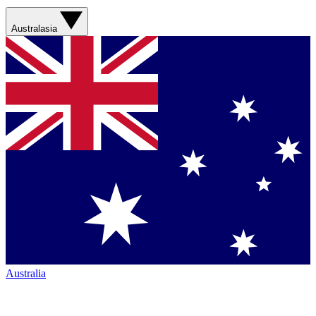
Australasia
Australia