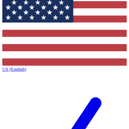
US (English)