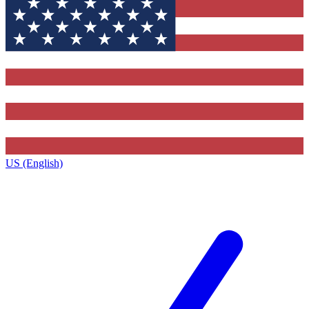
US (English)