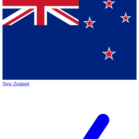
New Zealand