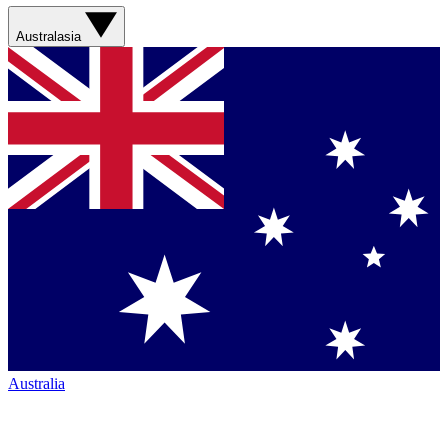
Australasia
Australia