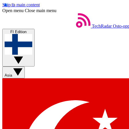
Skip to main content
Open menu
Close main menu
TechRadar
Osto-opp
FI Edition
Asia