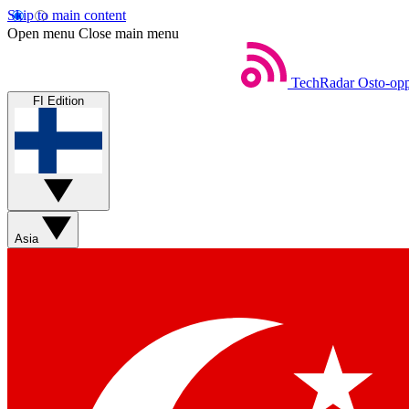
Skip to main content
Open menu
Close main menu
TechRadar
Osto-opp
FI Edition
Asia