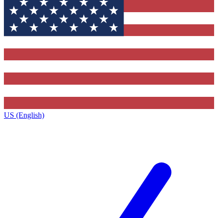
US (English)