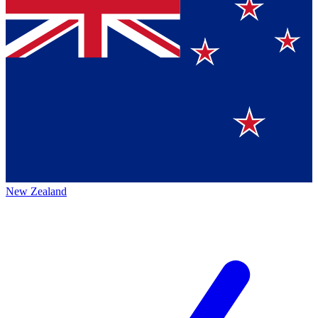
New Zealand