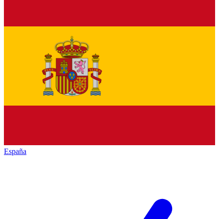
España