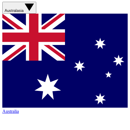
Australasia
Australia