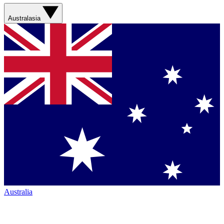
Australasia
Australia