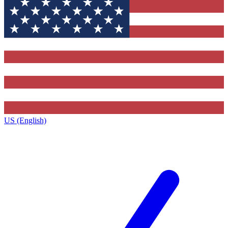
US (English)