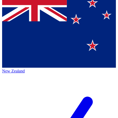
New Zealand