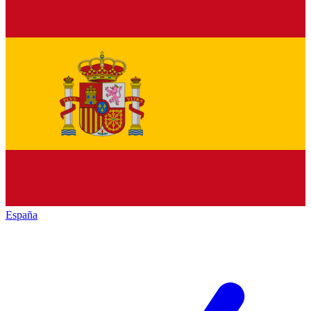
España