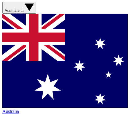
Australasia
Australia