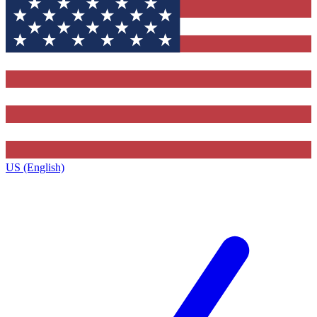
US (English)