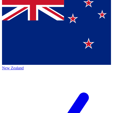
New Zealand