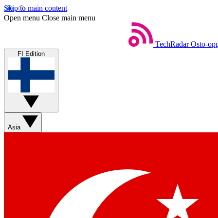
Skip to main content
Open menu
Close main menu
TechRadar
Osto-opp
FI Edition
Asia