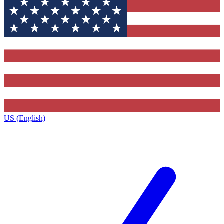
US (English)