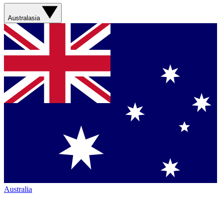
Australasia
Australia