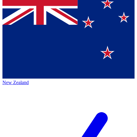
New Zealand