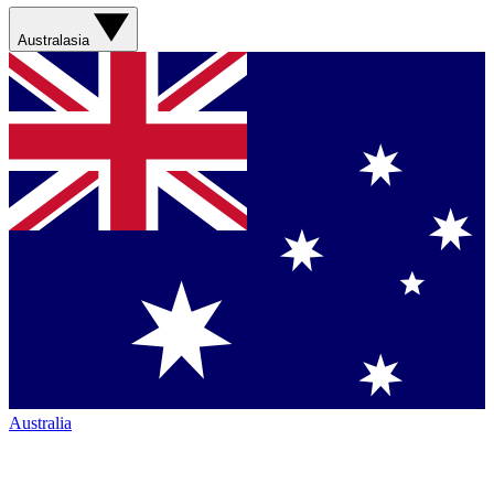
Australasia
Australia