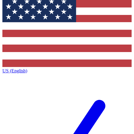
US (English)