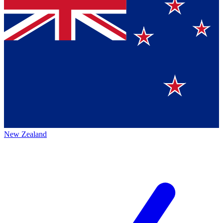
New Zealand