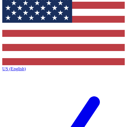
US (English)