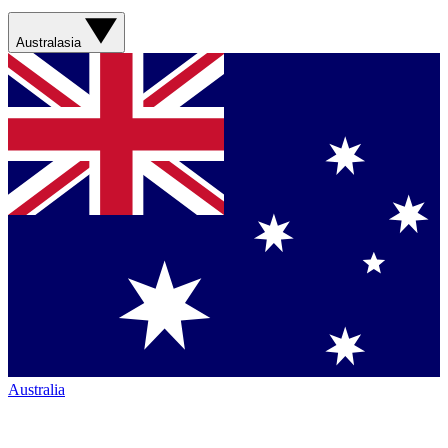
Australasia
Australia