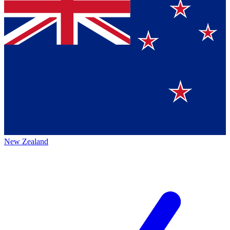
New Zealand