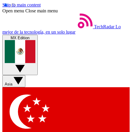
Skip to main content
Open menu
Close main menu
TechRadar
Lo
mejor de la tecnología, en un solo lugar
MX Edition
Asia