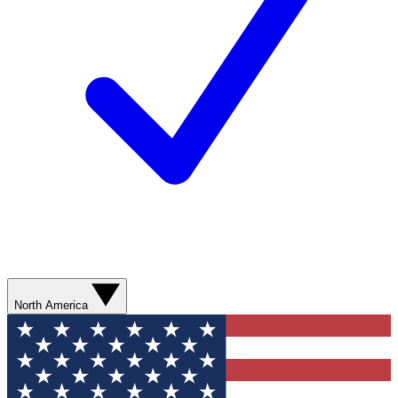
North America