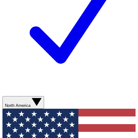
North America