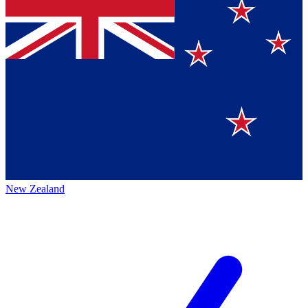
New Zealand