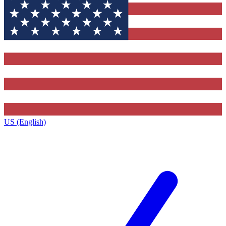
US (English)