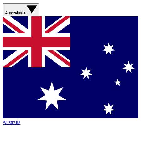
Australasia
Australia