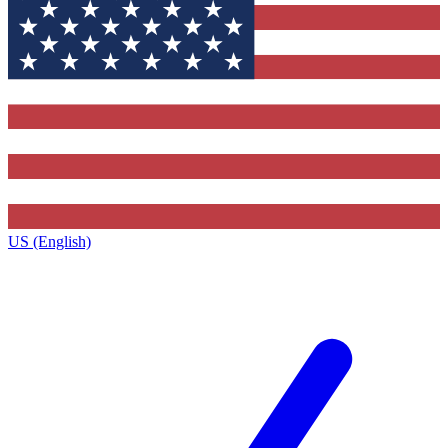
US (English)