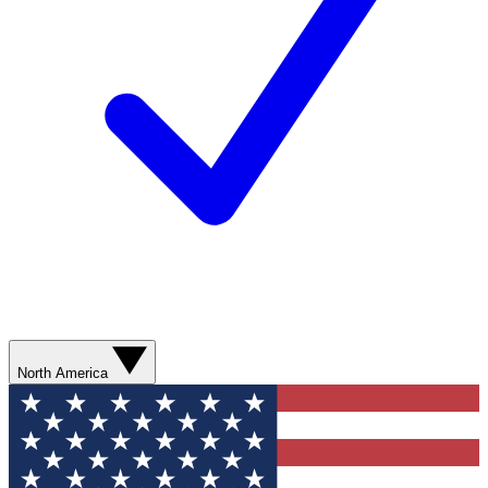
North America