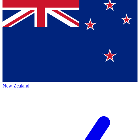
New Zealand