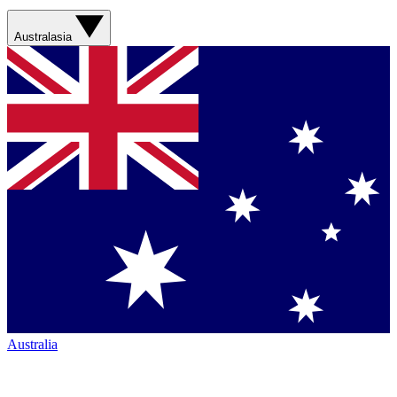
Australasia
Australia