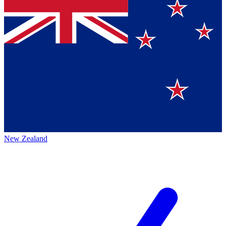
New Zealand