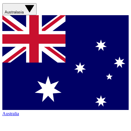
Australasia
Australia