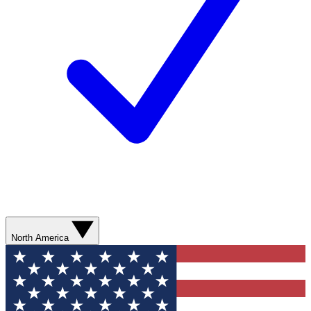
North America