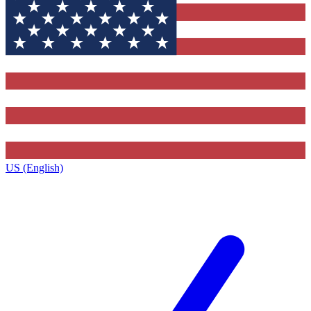
US (English)