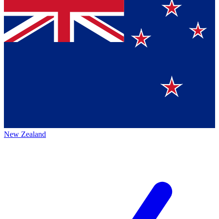
New Zealand