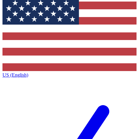
US (English)