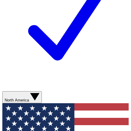
North America