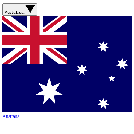
Australasia
Australia