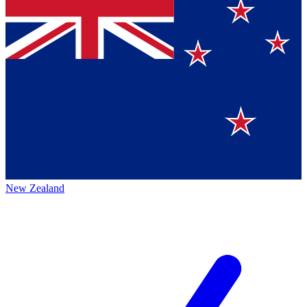
New Zealand