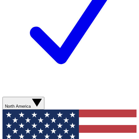
North America