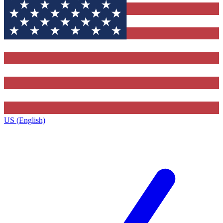
US (English)