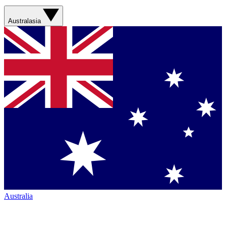
Australasia
Australia