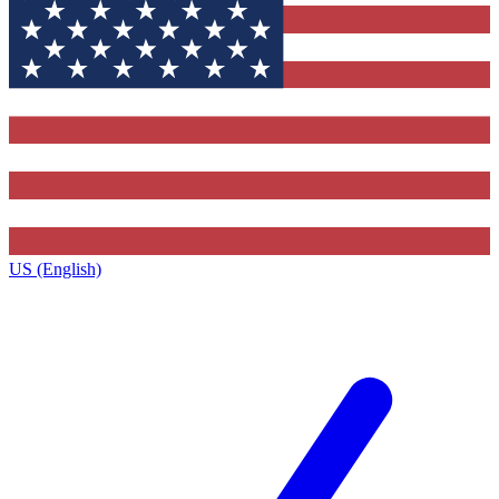
US (English)