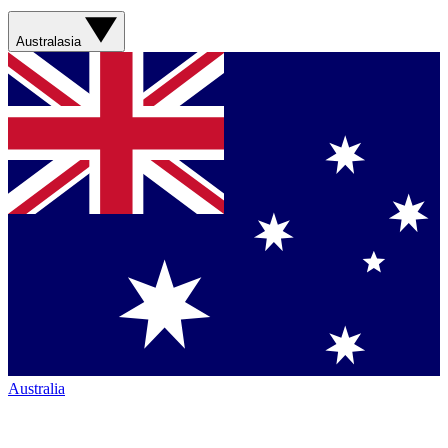
Australasia
Australia