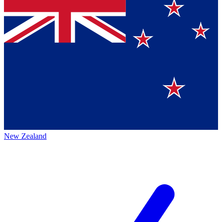
New Zealand