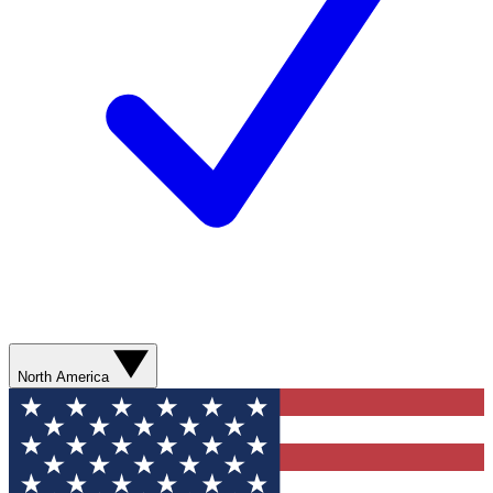
North America