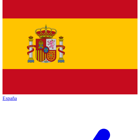
España