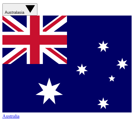
Australasia
Australia