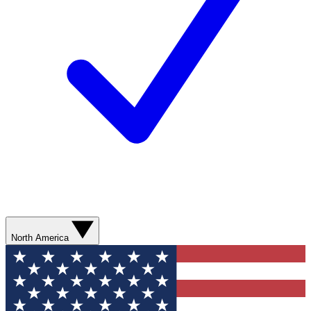
North America