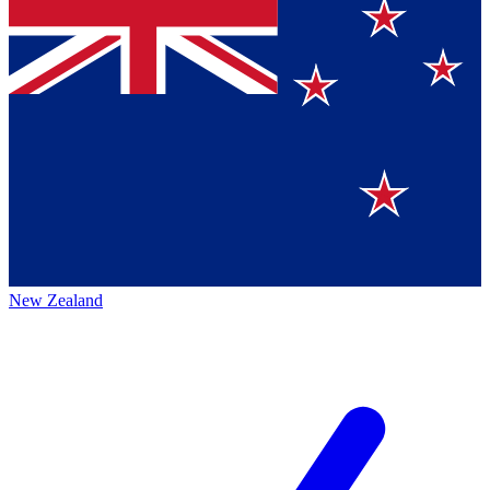
New Zealand