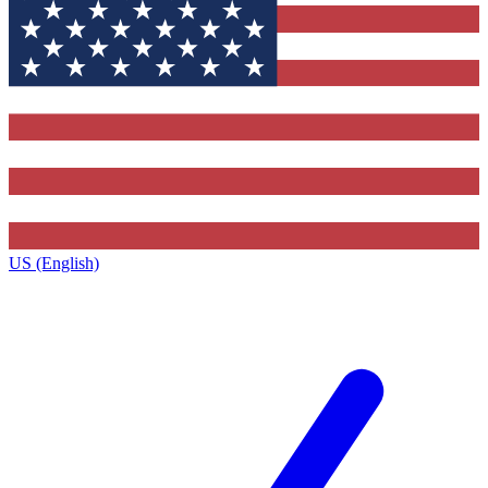
US (English)