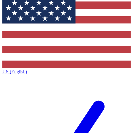
US (English)