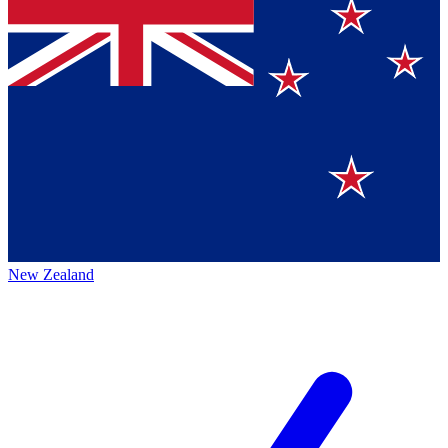
New Zealand