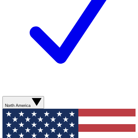
North America