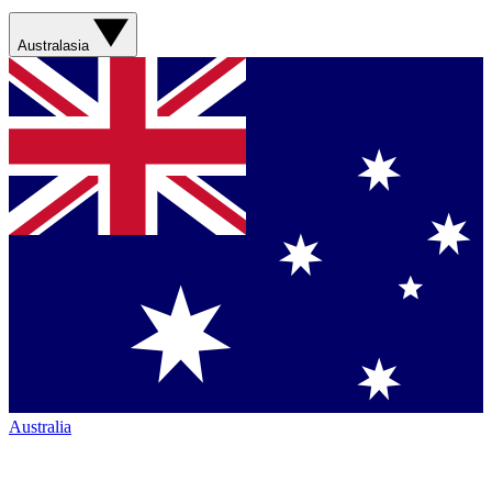
Australasia
Australia