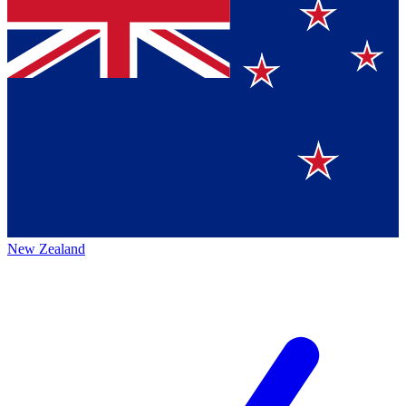
New Zealand