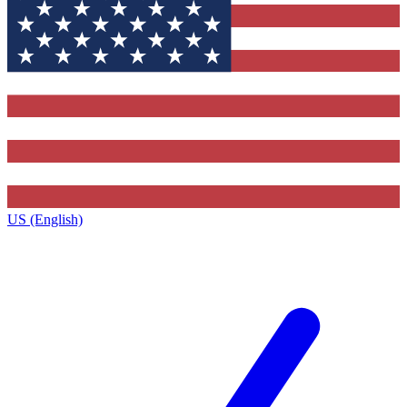
US (English)