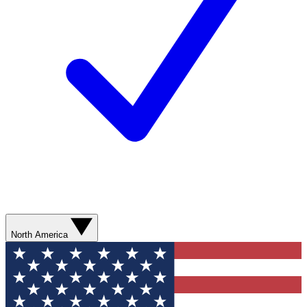
North America