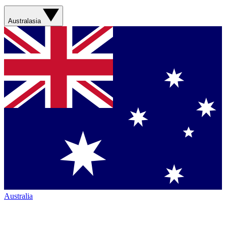
Australasia
Australia