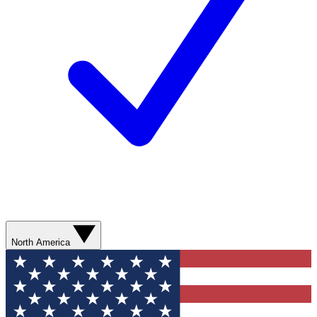
North America