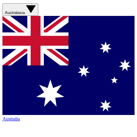
Australasia
Australia