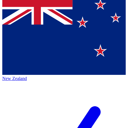
New Zealand