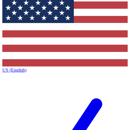
US (English)