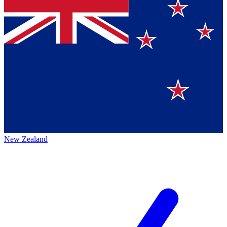
New Zealand