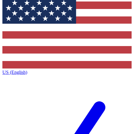
US (English)