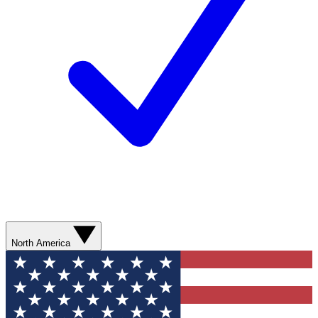
North America