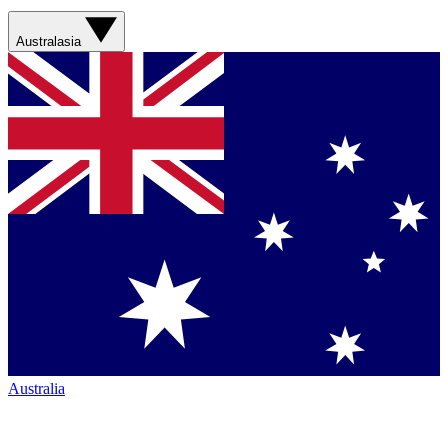
Australasia
Australia