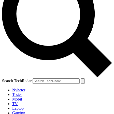
Search TechRadar
Nyheter
Tester
Mobil
TV
Laptop
Gaming