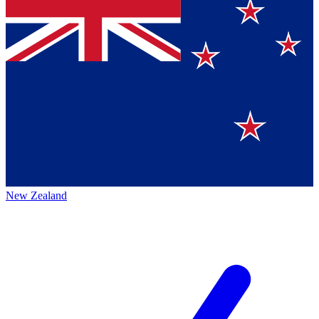
New Zealand