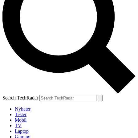
Search TechRadar
Nyheter
Tester
Mobil
TV
Laptop
Gaming