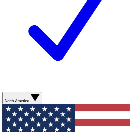
North America