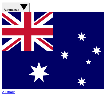
Australasia
Australia