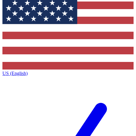
US (English)