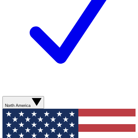
North America