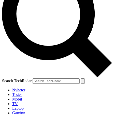
Search TechRadar
Nyheter
Tester
Mobil
TV
Laptop
Gaming