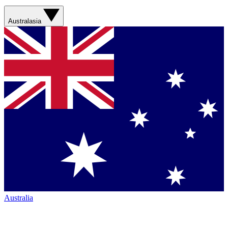
Australasia
Australia