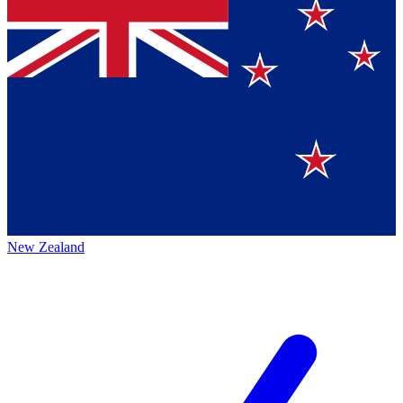
New Zealand