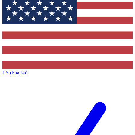
US (English)