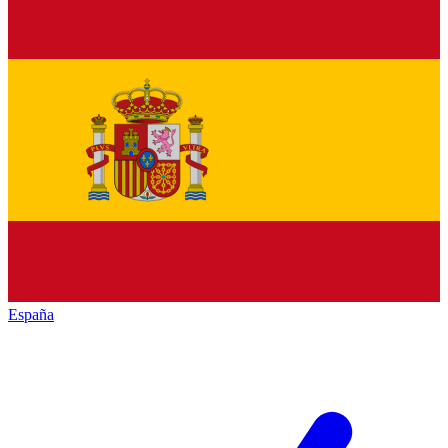
España