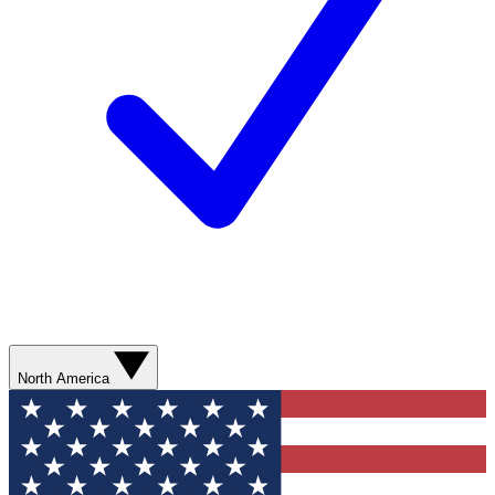
North America