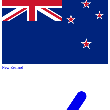
New Zealand