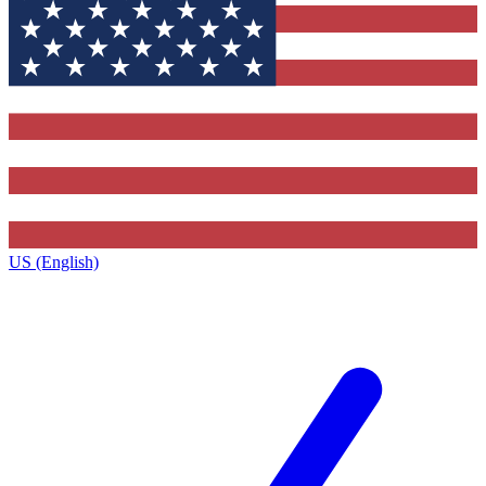
US (English)