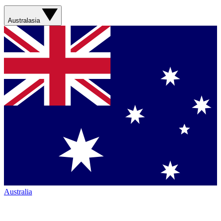
Australasia
Australia