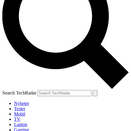
Search TechRadar
Nyheter
Tester
Mobil
TV
Laptop
Gaming