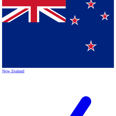
New Zealand