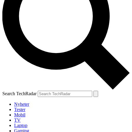
Search TechRadar
Nyheter
Tester
Mobil
TV
Laptop
Gaming