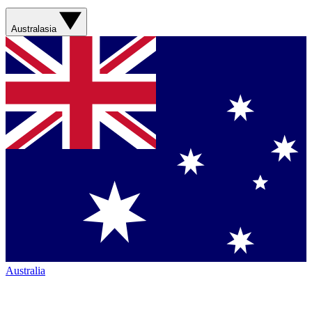
Australasia
Australia