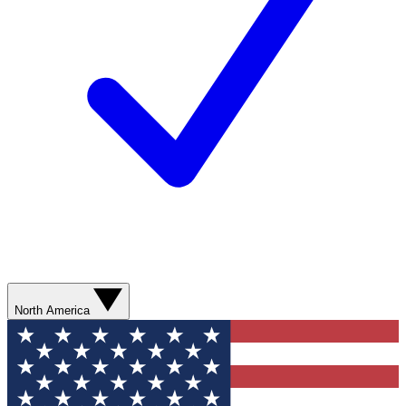
North America