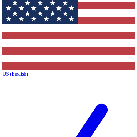
US (English)