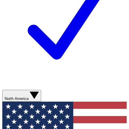
North America