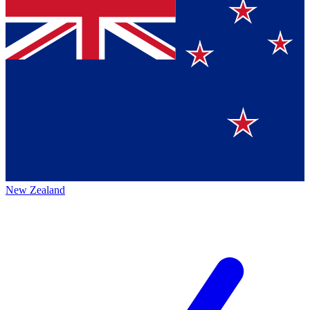
New Zealand