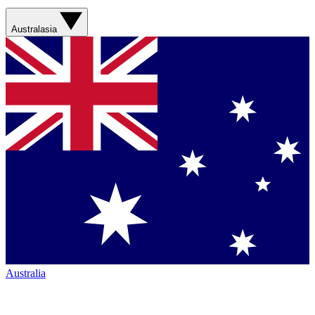
Australasia
Australia