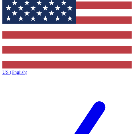
US (English)