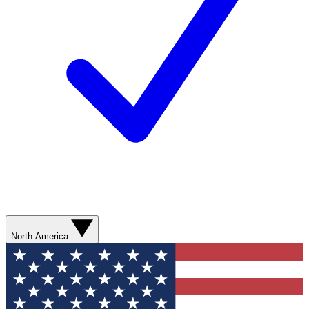
North America