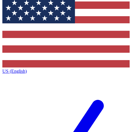
US (English)