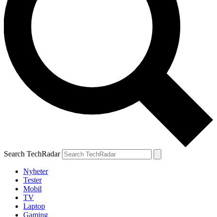
Search TechRadar
Nyheter
Tester
Mobil
TV
Laptop
Gaming