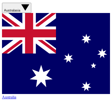
Australasia
Australia