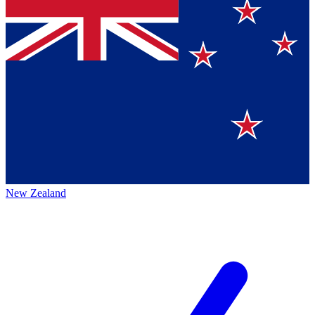
New Zealand