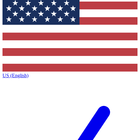
US (English)