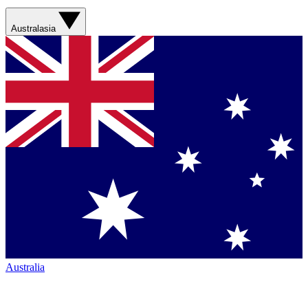
Australasia
Australia