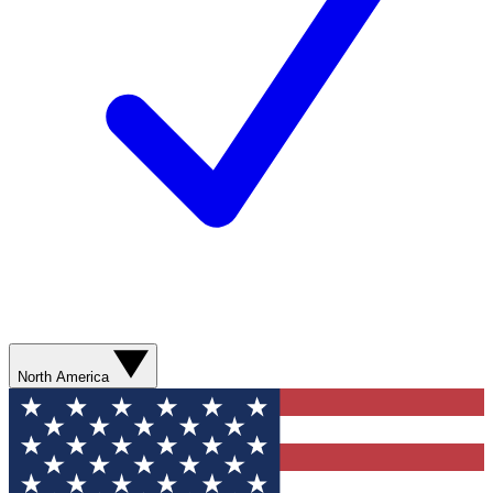
North America