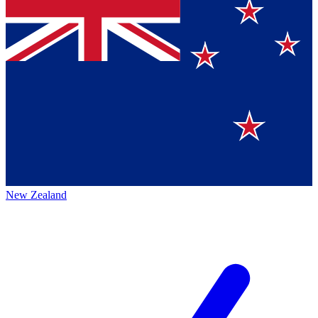
New Zealand