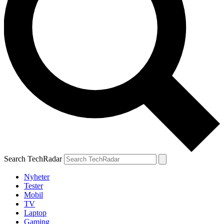
Search TechRadar
Nyheter
Tester
Mobil
TV
Laptop
Gaming