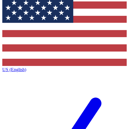
US (English)