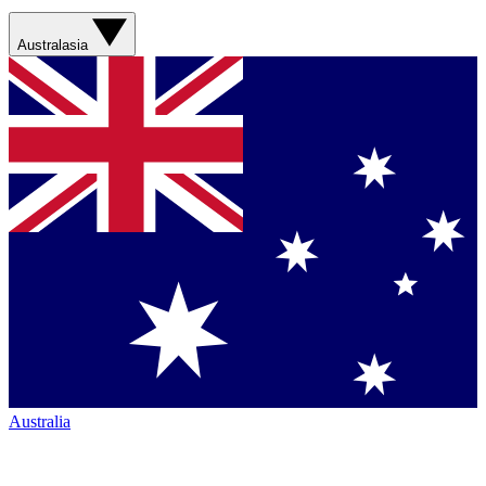
Australasia
Australia