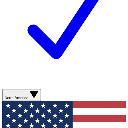
North America