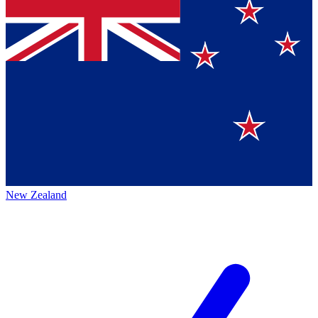
New Zealand