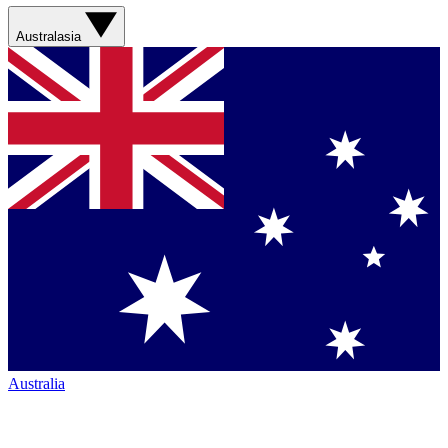
Australasia
Australia