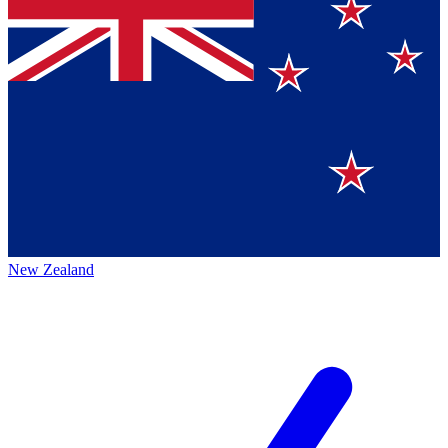
New Zealand