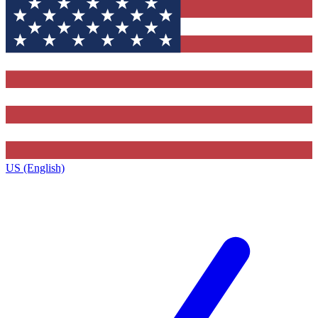
US (English)