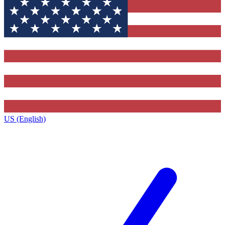
US (English)