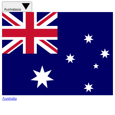
Australasia
Australia