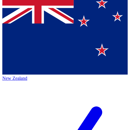
New Zealand