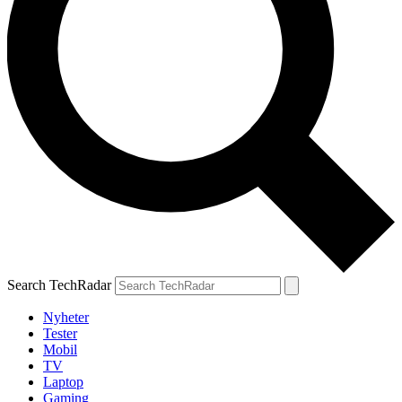
Search TechRadar
Nyheter
Tester
Mobil
TV
Laptop
Gaming