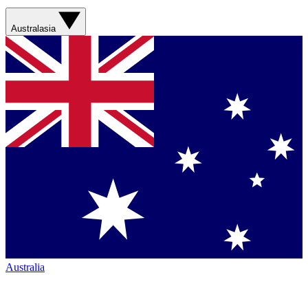
Australasia
Australia