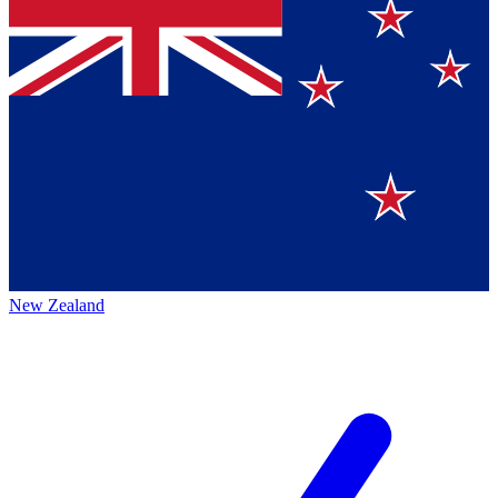
New Zealand