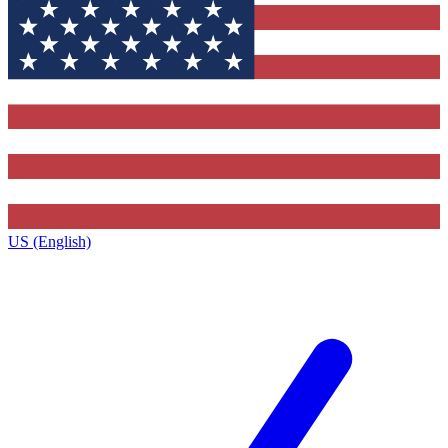
US (English)