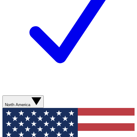
North America