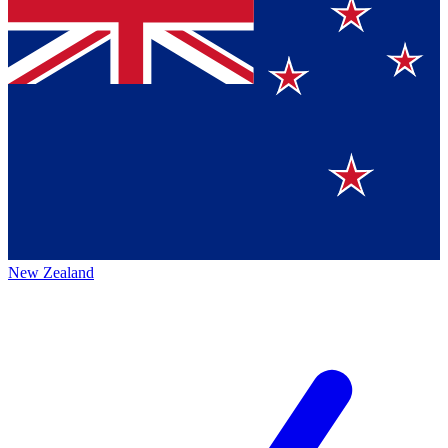
New Zealand