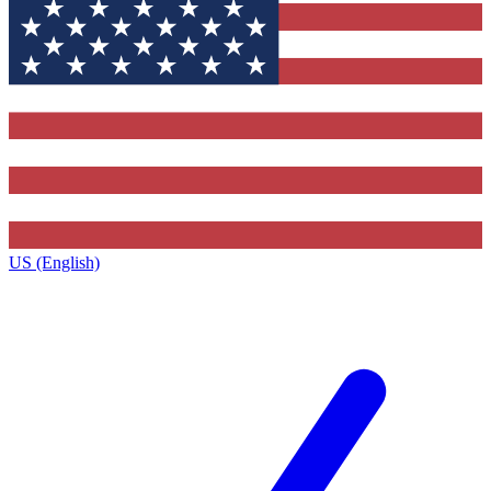
US (English)