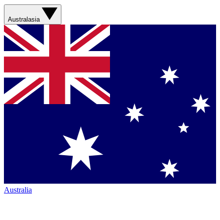
Australasia
Australia