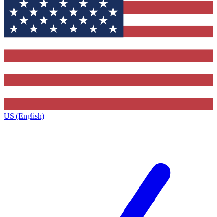
US (English)