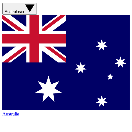
Australasia
Australia