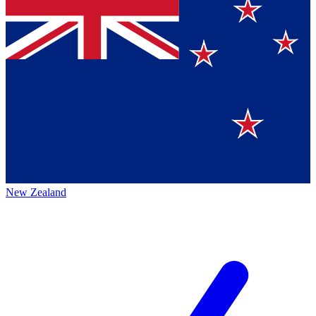
New Zealand