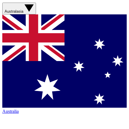
Australasia
Australia