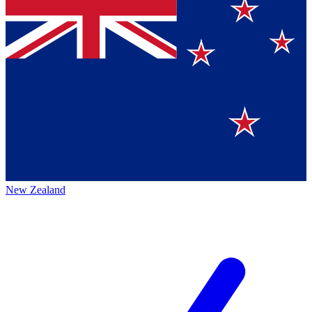
New Zealand