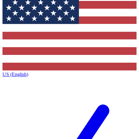
US (English)