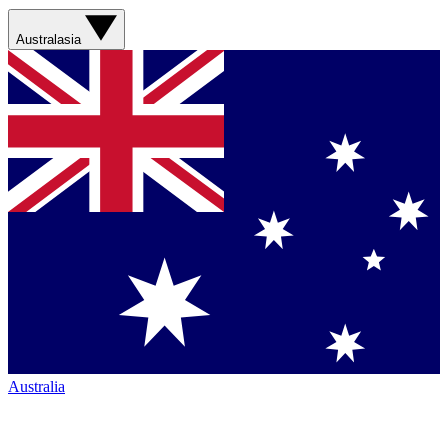
Australasia
Australia