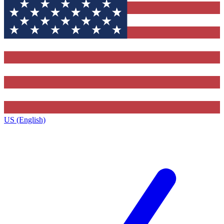
US (English)