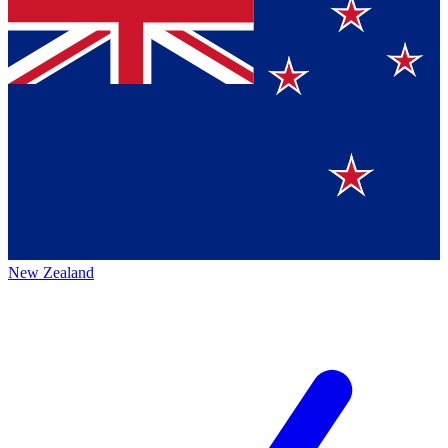
New Zealand