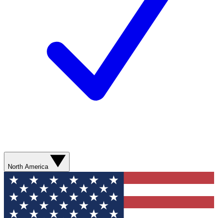
North America