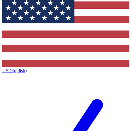
US (English)