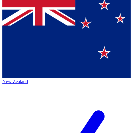
New Zealand