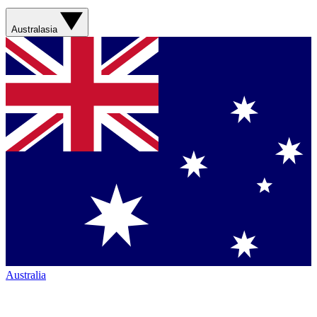
Australasia
Australia