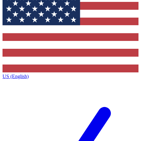
US (English)