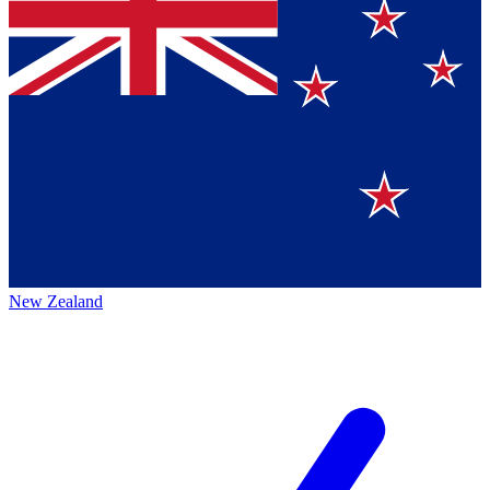
New Zealand