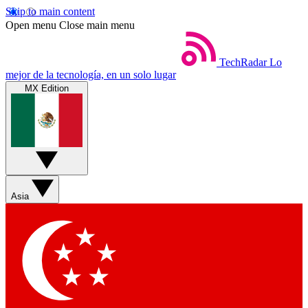
Skip to main content
Open menu
Close main menu
TechRadar
Lo
mejor de la tecnología, en un solo lugar
MX Edition
Asia