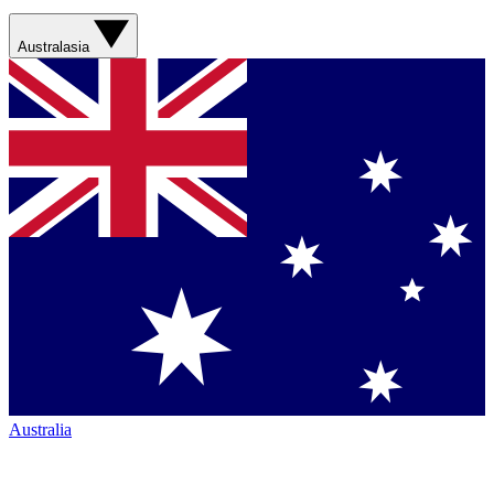
Australasia
Australia