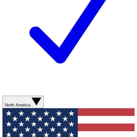
North America