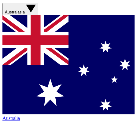
Australasia
Australia