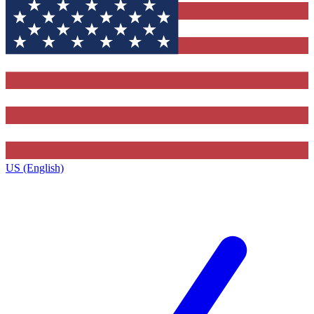
US (English)