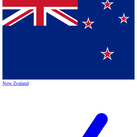
New Zealand