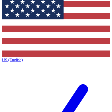
US (English)