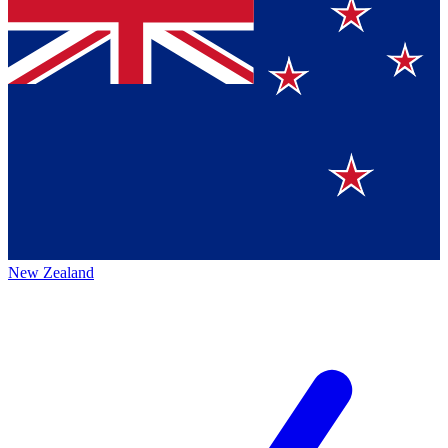
New Zealand