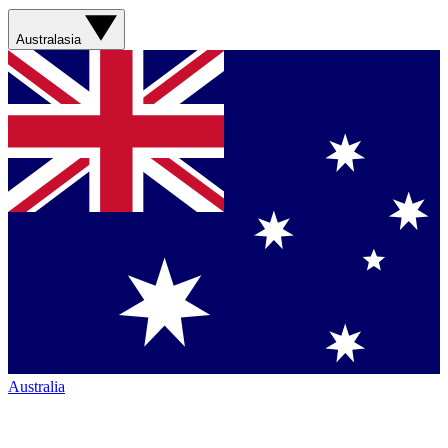
Australasia
Australia