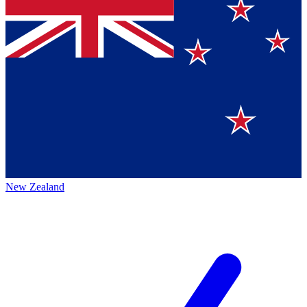
New Zealand