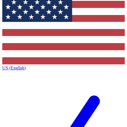
US (English)