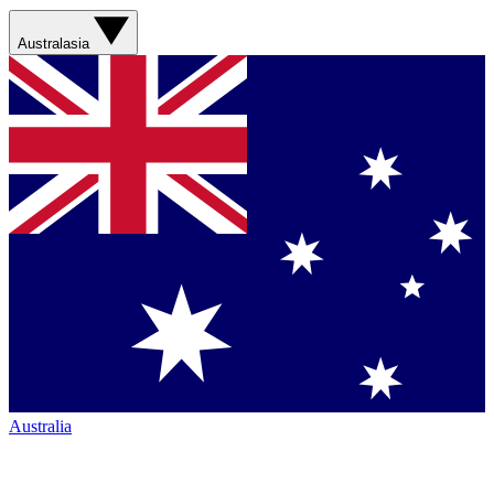
Australasia
Australia